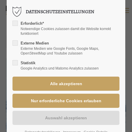
DATENSCHUTZEINSTELLUNGEN
LOGIN
Erforderlich*
Benutzername
Notwendige Cookies zulassen damit die Website korrekt
funktioniert
24.10.2023 11:17
Externe Medien
Externe Medien wie Google Fonts, Google Maps,
OpenStreetMap und Youtube zulassen
Passwort
Statistik
Google Analytics und Matomo Analytics zulassen
Anmelden
Register
|
Lost your password?
SUPPORT