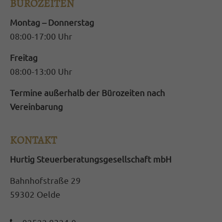
BÜROZEITEN
magnis dis parturient montes, nascetur
Montag – Donnerstag
ridiculus mus. Donec quam felis, ultricies
08:00-17:00 Uhr
nec.
Freitag
08:00-13:00 Uhr
Termine außerhalb der Bürozeiten nach
Vereinbarung
KONTAKT
Hurtig Steuerberatungsgesellschaft mbH
Bahnhofstraße 29
59302 Oelde