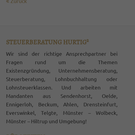
Zurück
Termine außerhalb der Bürozeiten nach
Vereinbarung
Hurtig Steuerberatungsgesellschaft mbH
STEUERBERATUNG HURTIG²
Bahnhofstraße 29
59302 Oelde
Wir sind der richtige Ansprechpartner bei
Fragen rund um die Themen
02522 8324-0
Existenzgründung, Unternehmensberatung,
info@stb-hurtig.de
Steuerberatung, Lohnbuchhaltung oder
Lohnsteuerklassen. Und arbeiten mit
ABOUT US
Mandanten aus Sendenhorst, Oelde,
Ennigerloh, Beckum, Ahlen, Drensteinfurt,
Lorem ipsum dolor sit amet, consectetuer
Everswinkel, Telgte, Münster – Wolbeck,
adipiscing elit.
Münster – Hiltrup und Umgebung!
Aenean commodo ligula eget dolor. Aenean
massa. Cum sociis natoque penatibus et