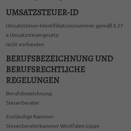
Termine außerhalb der Bürozeiten nach
Vereinbarung
UMSATZSTEUER-ID
Umsatzsteuer-Identifikationsnummer gemäß § 27
Hurtig Steuerberatungsgesellschaft mbH
a Umsatzsteuergesetz:
Bahnhofstraße 29
nicht vorhanden
59302 Oelde
BERUFSBEZEICHNUNG UND
02522 8324-0
BERUFSRECHTLICHE
info@stb-hurtig.de
REGELUNGEN
ABOUT US
Berufsbezeichnung:
Lorem ipsum dolor sit amet, consectetuer
Steuerberater
adipiscing elit.
Zuständige Kammer:
Aenean commodo ligula eget dolor. Aenean
Steuerberaterkammer Westfalen-Lippe
massa. Cum sociis natoque penatibus et