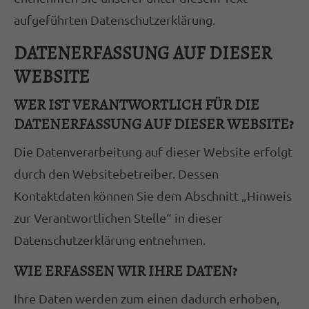
Termine außerhalb der Bürozeiten nach
aufgeführten Datenschutzerklärung.
Vereinbarung
DATENERFASSUNG AUF DIESER
WEBSITE
Hurtig Steuerberatungsgesellschaft mbH
Bahnhofstraße 29
WER IST VERANTWORTLICH FÜR DIE
59302 Oelde
DATENERFASSUNG AUF DIESER WEBSITE?
Die Datenverarbeitung auf dieser Website erfolgt
02522 8324-0
info@stb-hurtig.de
durch den Websitebetreiber. Dessen
Kontaktdaten können Sie dem Abschnitt „Hinweis
ABOUT US
zur Verantwortlichen Stelle“ in dieser
Datenschutzerklärung entnehmen.
Lorem ipsum dolor sit amet, consectetuer
adipiscing elit.
WIE ERFASSEN WIR IHRE DATEN?
Aenean commodo ligula eget dolor. Aenean
Ihre Daten werden zum einen dadurch erhoben,
massa. Cum sociis natoque penatibus et