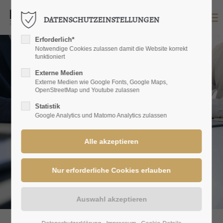
DATENSCHUTZEINSTELLUNGEN
LOGIN
Erforderlich*
Benutzername
Notwendige Cookies zulassen damit die Website korrekt
funktioniert
Externe Medien
Externe Medien wie Google Fonts, Google Maps,
OpenStreetMap und Youtube zulassen
Passwort
Statistik
Google Analytics und Matomo Analytics zulassen
Anmelden
Register
|
Lost your password?
SUPPORT