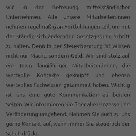
Termine außerhalb der Bürozeiten nach
wir in der Betreuung mittelständischer
Vereinbarung
Unternehmen. Alle unsere Mitarbeiter:innen
nehmen regelmäßig an Fortbildungen teil, um mit
Hurtig Steuerberatungsgesellschaft mbH
der ständig sich ändernden Gesetzgebung Schritt
Bahnhofstraße 29
zu halten. Denn in der Steuerberatung ist Wissen
59302 Oelde
nicht nur Macht, sondern Geld. Wir sind stolz auf
ein Team langjähriger Mitarbeiter:innen, die
02522 8324-0
wertvolle Kontakte geknüpft und ebenso
info@stb-hurtig.de
wertvolles Fachwissen gesammelt haben. Wichtig
ABOUT US
ist uns eine gute Kommunikation zu beiden
Seiten. Wir informieren Sie über alle Prozesse und
Lorem ipsum dolor sit amet, consectetuer
Veränderung umgehend. Nehmen Sie auch zu uns
adipiscing elit.
gerne Kontakt auf, wann immer Sie steuerlich der
Aenean commodo ligula eget dolor. Aenean
Schuh drückt.
massa. Cum sociis natoque penatibus et